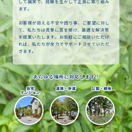
して誠実で、経験を生かして正直に取り組み
ます。
お客様が抱える不安や困り事、ご要望に対し
て、私たちは真摯に耳を傾け、最適な解決策
を提案いたします。お気軽にご相談いただけ
れば、私たちが全力でサポートさせていただ
きます。
あらゆる場所に対応します!!
住宅
道路・歩道
公園・緑地
マンション