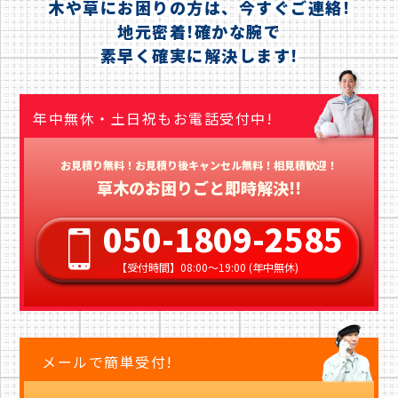
木や草にお困りの方は、今すぐご連絡!
地元密着!確かな腕で
素早く確実に解決します!
年中無休・土日祝もお電話受付中!
お見積り無料！お見積り後キャンセル無料！相見積歓迎！
草木のお困りごと即時解決!!
050-1809-2585
【受付時間】08:00〜19:00 (年中無休)
メールで簡単受付!