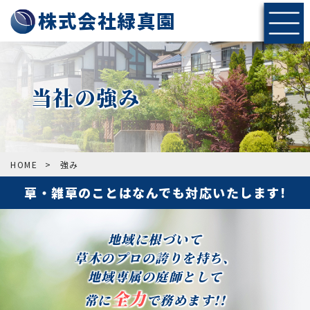
株式会社緑真園
当社の強み
HOME
>
強み
草・雑草のことはなんでも対応いたします!
地域に根づいて
草木のプロの誇りを持ち、
地域専属の庭師として
全力
常に
で務めます!!