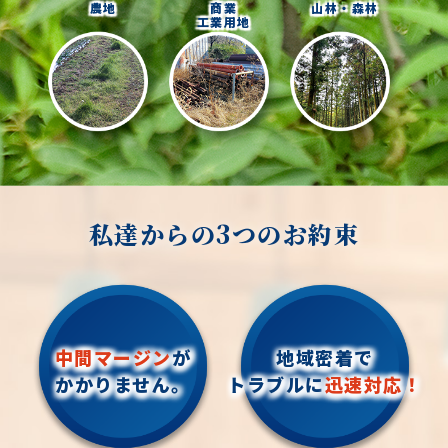
農地
商業
山林・森林
工業用地
私達からの3つのお約束
中間マージン
が
地域密着で
かかりません。
トラブルに
迅速対応！