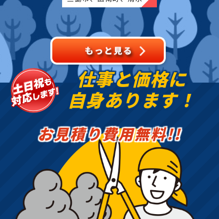
町、沼津市、熱海市、伊
豆の国市、伊豆市、伊東
市、東伊豆町、西伊豆
町、河津町、松崎町、下
田市、
仕事と価格に
自身あります！
お見積り費用無料!!