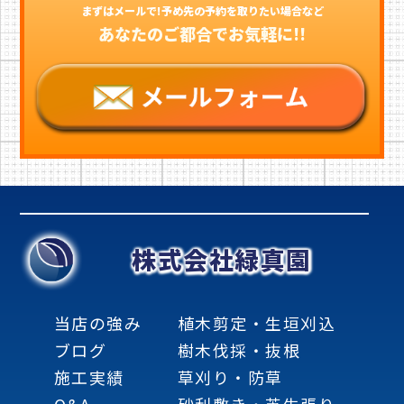
まずはメールで!予め先の予約を取りたい場合など
あなたのご都合でお気軽に!!
株式会社緑真園
当店の強み
植木剪定・生垣刈込
ブログ
樹木伐採・抜根
施工実績
草刈り・防草
Q&A
砂利敷き・芝生張り