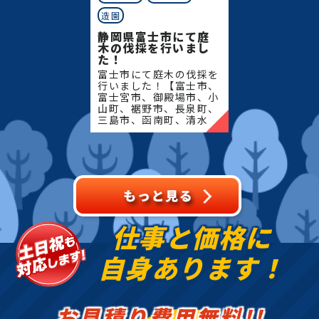
造園
静岡県富士市にて庭
木の伐採を行いまし
た！
富士市にて庭木の伐採を
行いました！【富士市、
富士宮市、御殿場市、小
山町、裾野市、長泉町、
三島市、函南町、清水
町、沼津市、熱海市、伊
豆の国市、伊豆市、伊東
市、東伊豆町、西伊豆
町、河津町、松崎町、下
田市、
仕事と価格に
自身あります！
お見積り費用無料!!