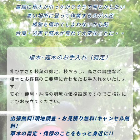
電線に樹木が引っかかりそうで何とかしたい
高い場所に登って作業するのが大変
植物を傷めてしまわないか心配
台風・災害で庭木が荒れて大変なことに・・
植木･庭木のお手入れ（剪定）
伸びすぎた枝葉の剪定、枝おろし、高さの調整など、
樹木とお客様のご要望に合わせたお手入れをいたしま
す。
安心・便利・納得の明瞭な価格設定ですのでご検討に
ぜひお役立てください。
出張無料!現地調査・お見積り無料!キャンセル無
料!
草木の剪定・伐採のことをもっと身近に!!