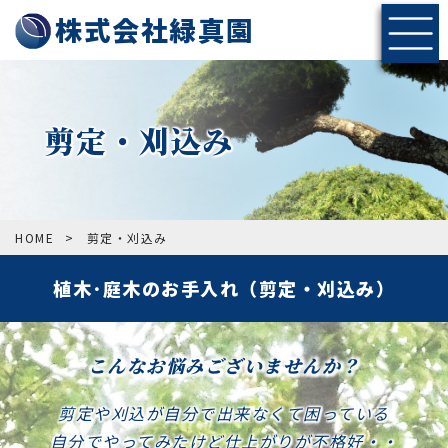
株式会社緑真園
剪定・刈込み
HOME
>
剪定・刈込み
植木･庭木のお手入れ（剪定・刈込み）
こんなお悩みございませんか？
剪定や刈込が自分で出来なくて困っている
自分でやってみたけど仕上がりが不格好・・