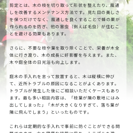
剪定とは、木の枝を切り取って形状を整えたり、風通
しを改善するメンテナンス方法です。見た目の美しさ
を保つだけでなく、風通しを良くすることで蜂の巣が
作られるのを防ぎ、他の害虫（例えば毛虫）が住むこ
とを避ける効果もあります。
さらに、不要な枝や葉を取り除くことで、栄養が木全
体に行き渡り、木の成長に好影響を与えます。また、
木や庭全体の日光浴も向上します。
庭木の手入れを怠って放置すると、木は縦横に伸び
て、近所トラブルの原因になることがよくあります。
トラブルが発生した後にご相談いただくケースもあり
ます。最も多い相談内容は、「枝葉が隣の敷地にはみ
出してしまった」「木が大きくなりすぎて、落ち葉が
隣に飛んでしまう」といったものです。
これらは定期的な手入れで事前に防ぐことができる問