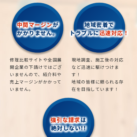
中間マージン
が
地域密着で
かかりません。
トラブルに
迅速対応！
修理比較サイトや全国展
現地調査、施工後の対応
開企業の下請けではござ
など迅速に駆けつけま
いませんので、紹介料や
す！
売上マージンがかかって
地域の皆様に頼られる存
いません。
在を目指しています！
強引な請求
は
絶対しない!!