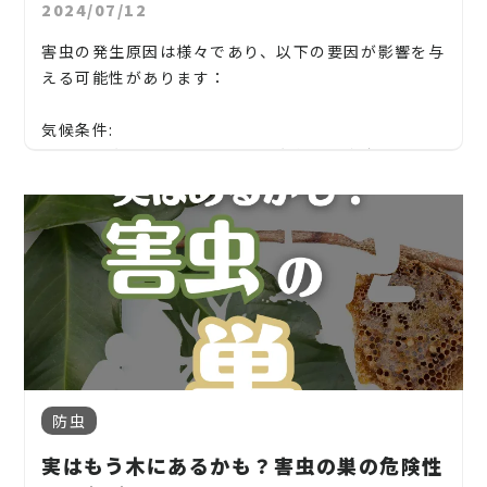
くにあると、人々を刺すリスクが高まります。
お庭や木に関するお悩みに全力でご対応させて頂き
2024/07/12
ます！
害虫の発生原因は様々であり、以下の要因が影響を与
ムカデ:
企業様や、施設様、マンション、アパートなどの庭
える可能性があります：
地中に潜み、庭の植物や小動物を襲うことがありま
木、高木、植栽の年間管理なども対応しております
す。また、人間やペットにも噛みつくことがありま
ので、
気候条件:
す。
気温、湿度、降水量などの気候条件は、害虫の発生
お気軽にお問い合わせください！
と増殖に影響を与えます。例えば、暖かく湿度の高い
これらの害虫に対処するためには、予防策や適切な
気候は、害虫が繁殖しやすくなる傾向があります。
松、スギ、クスノキ、くろがねもち、もみの木、どん
駆除方法を選択することが重要です。例えば、天敵の
ぐりの木、竹、柿の木、オリーブ、もみじ、柿の木、
導入や生態系のバランスを整えるための植物の選択
植物の健康状態:
金木犀、アカシア、シダレエゴノキ、コニファー、
などが有効です。また、必要に応じて殺虫剤や捕獲器
【静岡県】富士宮市、富士市、御殿場市、裾野市、
植物が健康であるかどうかは、害虫の攻撃を受けやす
梅、かしの木、ブルーアイス、クチナシ、ナンテン、
を使用することも考えられますが、環境や健康への
長泉町、清水町、函南町、熱海市、三島市、沼津
いかどうかに影響を与えます。弱った植物は害虫にと
クスノキ、 薪の木、ケヤキ、コノデカシワ、マキの
影響に配慮する必要があります。
市、伊豆の国市、伊豆市、伊東市
って容易な標的となります。
木、桜、ゴールドクレスト、アオハダ、いちじく、椰
子の木、ゴールデンアカシア、紅葉、シマトネリコ、
当社では造園工事はもちろんのこと、外構工事やエク
生物相互作用:
グレープフルーツの木、カツラの木、柿、みかん、グ
ステリア工事まで自社で一気通貫で行っております。
害虫とその天敵や競合種との相互作用は、害虫の発
ミ、エゴノキ、ハナミズキ、ジューンベリー、ヤマボ
防虫
見積もりは無料ですので、お庭のことなら当社にお気
生を制御する重要な要因です。天敵の減少や他の生物
ウシ、カイズカ、花梨、クロガネモチ、ベニカナメ、
実はもう木にあるかも？害虫の巣の危険性
軽にご連絡ください！
とのバランスの崩れが害虫の発生を促進することが
サザンカ、ホルトノキ、つつじ、コデマリ"