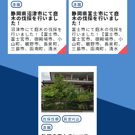
しなら当社にご相談ください。
造園
造園
外構工事・エクステリア工事も一式ご対応可能で
静岡県沼津市にて庭
静岡県富士市にて庭
木の伐採を行いまし
木の伐採を行いまし
す！
た！
た！
沼津市にて庭木の伐採を
富士市にて庭木の伐採を
作業事例も多数ご紹介しておりますので
コチラから
行いました！【富士市、
行いました！【富士市、
ご覧ください。
富士宮市、御殿場市、小
富士宮市、御殿場市、小
山町、裾野市、長泉町、
山町、裾野市、長泉町、
三島市、函南町、清水
三島市、函南町、清水
当社
は、気軽に何でも相談できる
町、沼津市、熱海市、伊
町、沼津市、熱海市、伊
豆の国市、伊豆市、伊東
豆の国市、伊豆市、伊東
【静岡県】富士宮市、富士市、御殿場市、裾野市、
市、東伊豆町、西伊豆
市、東伊豆町、西伊豆
町、河津町、松崎町、下
町、河津町、松崎町、下
長泉町、清水町、函南町、熱海市、三島市、沼津
田市、
田市、
市、伊豆の国市、伊豆市、伊東市
での造園・植木屋さんとして、地域の皆様のお庭のお
悩みにしっかりお答えして様々な問題を解決し、お
客様の大切な緑の空間をしっかりお守りさせていた
だきます。
伐採伐根
剪定刈込
庭木や植木などの緑はすべて生き物ですので、それら
の魅力を引き出すためには、時間と手間をかける必
造園
要があります。