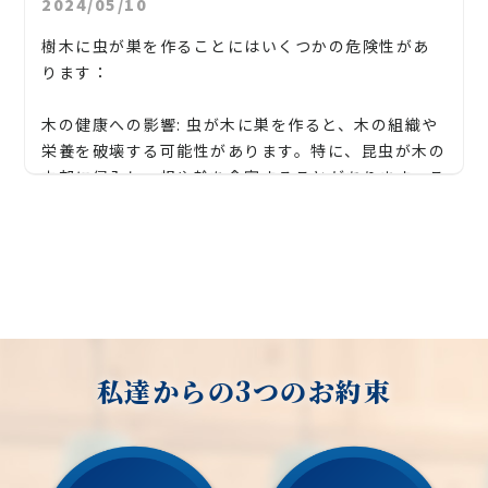
2024/05/10
あります。
お庭や木に関するお悩みに全力でご対応させて頂き
樹木に虫が巣を作ることにはいくつかの危険性があ
ます！
人間の活動: 農業や造園、林業などの人間の活動は、
ります：
害虫の発生に影響を与えることがあります。例えば、
企業様や、施設様、マンション、アパートなどの庭
過剰な農薬の使用やモノカルチャーの植栽は、害虫
木、高木、植栽の年間管理なども対応しております
木の健康への影響: 虫が木に巣を作ると、木の組織や
の抵抗性の形成やバイオダイバーシティの減少につな
ので、
栄養を破壊する可能性があります。特に、昆虫が木の
がる可能性があります。
内部に侵入し、根や幹を食害することがあります。こ
お気軽にお問い合わせください！
れにより木の健康が損なわれ、成長や生存に影響を与
これらの要因が組み合わさることで、害虫の発生が増
松、スギ、クスノキ、くろがねもち、もみの木、どん
える可能性があります。
加し、植物や農産物、森林などへの被害が拡大する可
ぐりの木、竹、柿の木、オリーブ、もみじ、柿の木、
能性があります。したがって、害虫管理のためには、
金木犀、アカシア、シダレエゴノキ、コニファー、
安定性の低下: 虫が木の内部に侵入すると、木の強度
これらの要因を理解し、総合的なアプローチが必要
梅、かしの木、ブルーアイス、クチナシ、ナンテン、
や安定性が低下する可能性があります。木材が食害さ
当社
では庭木の剪定、伐採、草刈り、抜根はもちろん
です。
クスノキ、 薪の木、ケヤキ、コノデカシワ、マキの
れると、木が弱くなり、倒れやすくなる場合がありま
のこと外構工事やエクステリア工事まで自社で一気
防虫剤などの薬剤にも種類があり、
木、桜、ゴールドクレスト、アオハダ、いちじく、椰
す。特に大きな木や建物に近い木の場合、倒れること
通貫で行っております。熟練の造園職人による現地調
木々に影響を及ぼすものもあります！
子の木、ゴールデンアカシア、紅葉、シマトネリコ、
私達からの3つのお約束
が周囲の安全に影響を与えるリスクがあります。
査で無駄なコストは削減し、お客様に寄り添ったお
要点をしっかり抑えて対策していきましょう！
グレープフルーツの木、カツラの木、柿、みかん、グ
見積りをご提案しております。
ミ、エゴノキ、ハナミズキ、ジューンベリー、ヤマボ
他の植物への影響: 虫が木に巣を作ると、その虫が他
ウシ、カイズカ、花梨、クロガネモチ、ベニカナメ、
お庭のことなら当社にお気軽にご連絡ください！
の植物に移動し、そこにも被害を与える可能性があ
サザンカ、ホルトノキ、つつじ、コデマリ"