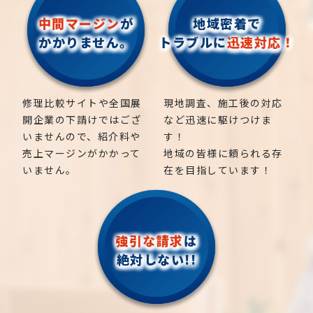
ります。虫が木から他の植物に移ることで、周囲の植
お庭や木に関するお悩みに全力でご対応させて頂き
物の健康や成長に影響を与えることがあります。
中間マージン
が
地域密着で
ます。
かかりません。
トラブルに
迅速対応！
美観への影響: 虫が木に巣を作ると、木の外観や美観
見積りは無料ですので、相場や費用などのお問い合わ
が損なわれる可能性があります。木の表面に穴や剥離
せやご相談はお気軽にご連絡ください。
が生じ、その美しさが失われることがあります。特に
【お問い合わせで多くいただく、お悩み内容】
庭や公園などの景観に影響を与えることがあります。
修理比較サイトや全国展
現地調査、施工後の対応
開企業の下請けではござ
など迅速に駆けつけま
・ベランダまで伸びてしまった、高さの木を伐採して
いませんので、紹介料や
す！
ほしい
売上マージンがかかって
地域の皆様に頼られる存
・2階の屋根まで伸びている木を伐採してほしい
いません。
在を目指しています！
・電線まで木が伸び、危ないから木を伐採してほし
い
・隣の家まで木が伸びてしまいクレームを受けたの
強引な請求
は
で伐採してほしい
絶対しない!!
・庭の生垣の２〜６本、木を切って欲しい、伐採して
ほしい、剪定して欲しい