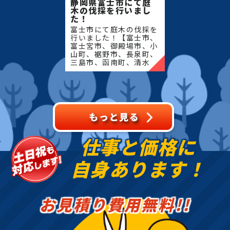
静岡県富士市にて庭
木の伐採を行いまし
た！
豊富な経験と知識を活かして、皆様のお庭の魅力を最
富士市にて庭木の伐採を
大限に活かせるよう、しっかりサポートさせていた
行いました！【富士市、
だきます。
富士宮市、御殿場市、小
山町、裾野市、長泉町、
三島市、函南町、清水
お庭や造園に関する疑問には相談に乗り、気になる費
町、沼津市、熱海市、伊
用についても正確なお見積りをご提出させていただき
豆の国市、伊豆市、伊東
市、東伊豆町、西伊豆
ます。
町、河津町、松崎町、下
田市、
まずはお気軽に何なりとお問合せください。
松、スギ、クスノキ、くろがねもち、もみの木、どん
仕事と価格に
ぐりの木、竹、柿の木、オリーブ、もみじ、柿の木、
金木犀、アカシア、シダレエゴノキ、コニファー、
自身あります！
梅、かしの木、ブルーアイス、クチナシ、ナンテン、
クスノキ、 薪の木、ケヤキ、コノデカシワ、マキの
木、桜、ゴールドクレスト、アオハダ、いちじく、椰
お見積り費用無料!!
子の木、ゴールデンアカシア、紅葉、シマトネリコ、
グレープフルーツの木、カツラの木、柿、みかん、グ
ミ、エゴノキ、ハナミズキ、ジューンベリー、ヤマボ