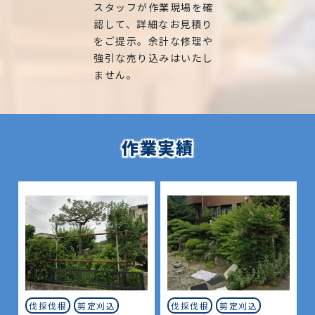
スタッフが作業現場を確
・マンションなどの敷地林の伐採をしてほしい（一
認して、詳細なお見積り
本〜数十本までの大型案件でも対応可）
をご提示。余計な修理や
・庭木の剪定
強引な売り込みはいたし
ません。
・庭木の刈り込み
・庭の芝刈り
・庭の除草
作業実績
・庭の草刈り
・枝落とし
・神社やお寺のご神木まで対応します
【静岡県】富士宮市、富士市、御殿場市、裾野市、
長泉町、清水町、函南町、熱海市、三島市、沼津
市、伊豆の国市、伊豆市、伊東市
地域密着で伐採・剪定などの造園屋、植木屋をお探
伐採伐根
剪定刈込
伐採伐根
剪定刈込