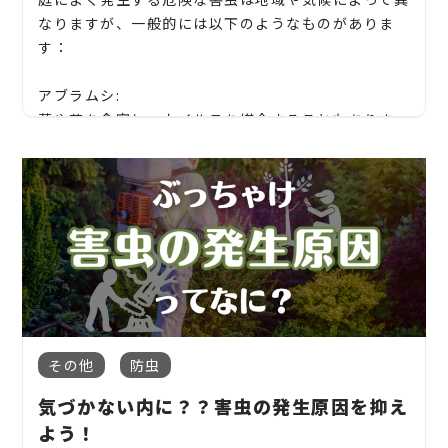
なりますが、一般的には以下のようなものがありま
す：
アブラムシ:
葉や花を食害し、ウイルスを媒介することもありま
す。多くの植物に被害を与えます。
カメムシ:
果実や野菜を食害することがあり、農作物に深刻な被
害を与えることがあります。
【静岡県】富士宮市、富士市、御殿場市、裾野市、
長泉町、清水町、函南町、熱海市、三島市、沼津
カイガラムシ:
市、伊豆の国市、伊豆市、伊東市
木の葉を食べることがあり、木の成長を妨げたり、見
当社では造園工事はもちろんのこと、外構工事やエク
た目を損なったりします。
ステリア工事まで自社で一気通貫で行っております。
その他
防虫
ハチ:
見積もりは無料ですので、お庭のことなら当社にお気
気づかない内に？？害虫の発生原因を抑え
スズメバチやアシナガバチなどの攻撃的な種類は、人
軽にご連絡ください！
よう！
間やペットに対して危険です。また、蜂の巣が家の近