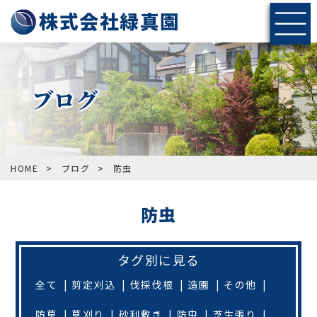
株式会社緑真園
ブログ
HOME
>
ブログ
>
防虫
防虫
タグ別に見る
全て
剪定刈込
伐採伐根
造園
その他
防草
草刈り
砂利敷き
防虫
芝生張り