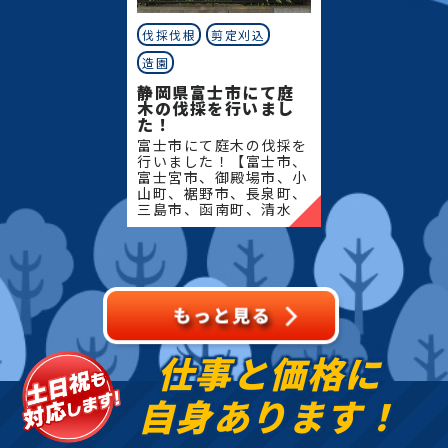
伐採伐根
剪定刈込
造園
静岡県富士市にて庭
木の伐採を行いまし
た！
富士市にて庭木の伐採を
行いました！【富士市、
富士宮市、御殿場市、小
山町、裾野市、長泉町、
三島市、函南町、清水
町、沼津市、熱海市、伊
豆の国市、伊豆市、伊東
市、東伊豆町、西伊豆
町、河津町、松崎町、下
田市、
仕事と価格に
自身あります！