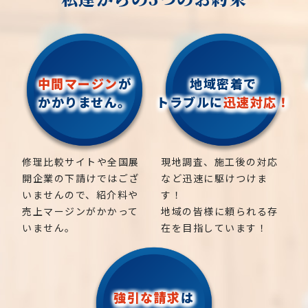
中間マージン
が
地域密着で
かかりません。
トラブルに
迅速対応！
修理比較サイトや全国展
現地調査、施工後の対応
開企業の下請けではござ
など迅速に駆けつけま
いませんので、紹介料や
す！
売上マージンがかかって
地域の皆様に頼られる存
いません。
在を目指しています！
強引な請求
は