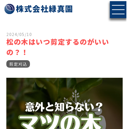
株式会社緑真園
2024/05/10
松の木はいつ剪定するのがいい
の？！
剪定刈込