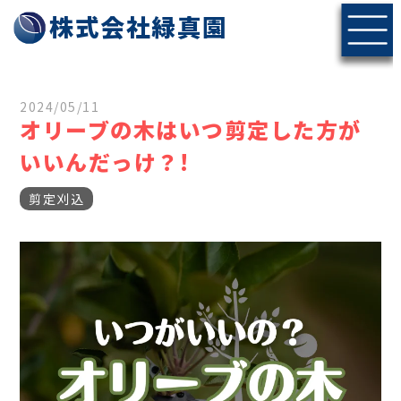
株式会社緑真園
2024/05/11
オリーブの木はいつ剪定した方が
いいんだっけ？!
剪定刈込