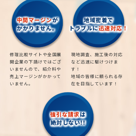
中間マージン
が
地域密着で
かかりません。
トラブルに
迅速対応！
修理比較サイトや全国展
現地調査、施工後の対応
開企業の下請けではござ
など迅速に駆けつけま
いませんので、紹介料や
す！
売上マージンがかかって
地域の皆様に頼られる存
いません。
在を目指しています！
強引な請求
は
絶対しない!!