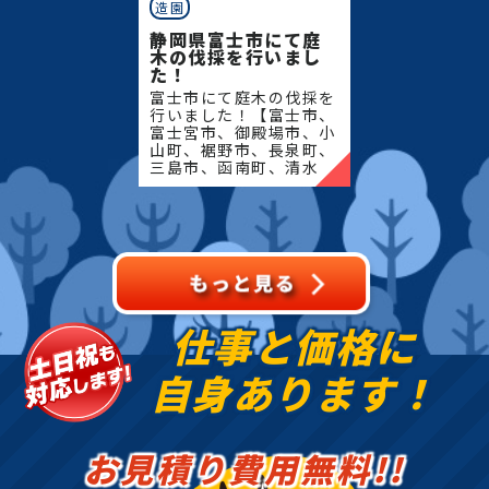
造園
静岡県富士市にて庭
木の伐採を行いまし
た！
富士市にて庭木の伐採を
行いました！【富士市、
富士宮市、御殿場市、小
山町、裾野市、長泉町、
三島市、函南町、清水
町、沼津市、熱海市、伊
豆の国市、伊豆市、伊東
市、東伊豆町、西伊豆
町、河津町、松崎町、下
田市、
仕事と価格に
自身あります！
お見積り費用無料!!