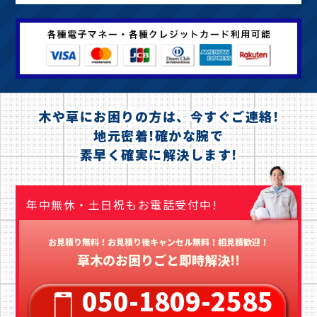
木や草にお困りの方は、今すぐご連絡!
地元密着!確かな腕で
素早く確実に解決します!
年中無休・土日祝もお電話受付中!
お見積り無料！お見積り後キャンセル無料！相見積歓迎！
草木のお困りごと即時解決!!
050-1809-2585