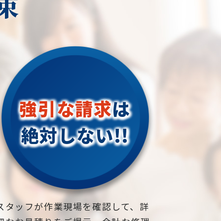
束
強引な請求
は
絶対しない!!
スタッフが作業現場を確認して、詳