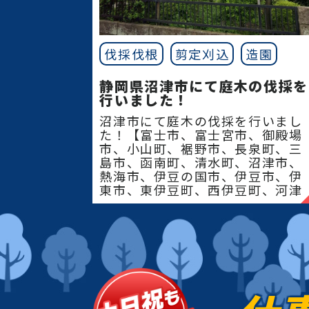
伐採伐根
剪定刈込
造園
静岡県沼津市にて庭木の伐採を
行いました！
沼津市にて庭木の伐採を行いまし
た！【富士市、富士宮市、御殿場
市、小山町、裾野市、長泉町、三
島市、函南町、清水町、沼津市、
熱海市、伊豆の国市、伊豆市、伊
東市、東伊豆町、西伊豆町、河津
町、松崎町、下田市、