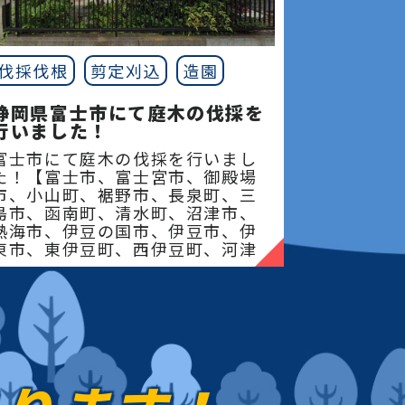
伐採伐根
剪定刈込
造園
静岡県富士市にて庭木の伐採を
行いました！
富士市にて庭木の伐採を行いまし
た！【富士市、富士宮市、御殿場
市、小山町、裾野市、長泉町、三
島市、函南町、清水町、沼津市、
熱海市、伊豆の国市、伊豆市、伊
東市、東伊豆町、西伊豆町、河津
町、松崎町、下田市、