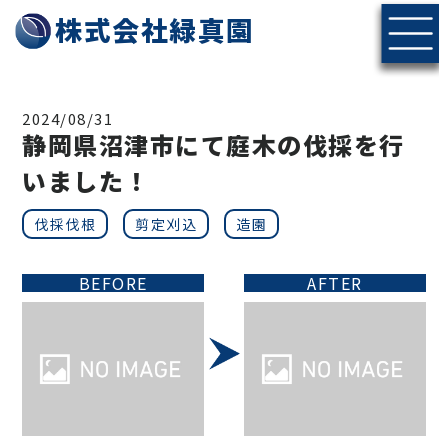
株式会社緑真園
2024/08/31
静岡県沼津市にて庭木の伐採を行
いました！
伐採伐根
剪定刈込
造園
BEFORE
AFTER