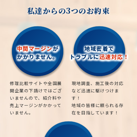
私達からの3つのお約束
中間マージン
が
地域密着で
かかりません。
トラブルに
迅速対応！
修理比較サイトや全国展
現地調査、施工後の対応
開企業の下請けではござ
など迅速に駆けつけま
いませんので、紹介料や
す！
売上マージンがかかって
地域の皆様に頼られる存
いません。
在を目指しています！