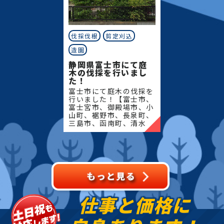
伐採伐根
剪定刈込
造園
静岡県富士市にて庭
木の伐採を行いまし
た！
富士市にて庭木の伐採を
行いました！【富士市、
富士宮市、御殿場市、小
山町、裾野市、長泉町、
三島市、函南町、清水
町、沼津市、熱海市、伊
豆の国市、伊豆市、伊東
市、東伊豆町、西伊豆
町、河津町、松崎町、下
田市、
仕事と価格に