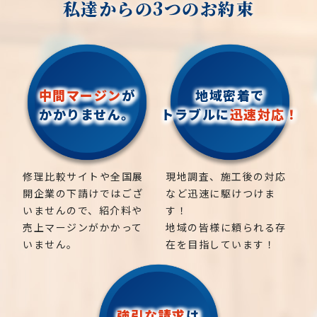
私達からの3つのお約束
中間マージン
が
地域密着で
かかりません。
トラブルに
迅速対応！
修理比較サイトや全国展
現地調査、施工後の対応
開企業の下請けではござ
など迅速に駆けつけま
いませんので、紹介料や
す！
売上マージンがかかって
地域の皆様に頼られる存
いません。
在を目指しています！
強引な請求
は