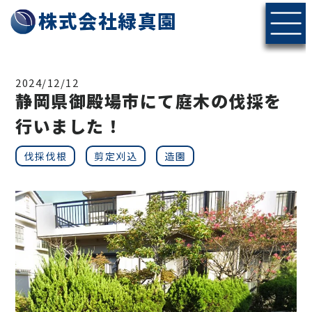
株式会社緑真園
2024/12/12
静岡県御殿場市にて庭木の伐採を
行いました！
伐採伐根
剪定刈込
造園