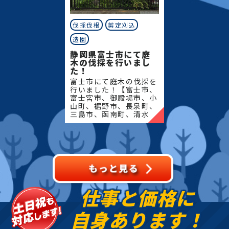
伐採伐根
剪定刈込
造園
静岡県富士市にて庭
木の伐採を行いまし
た！
富士市にて庭木の伐採を
行いました！【富士市、
富士宮市、御殿場市、小
山町、裾野市、長泉町、
三島市、函南町、清水
町、沼津市、熱海市、伊
豆の国市、伊豆市、伊東
市、東伊豆町、西伊豆
町、河津町、松崎町、下
田市、
仕事と価格に
自身あります！