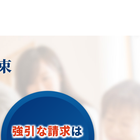
束
強引な請求
は