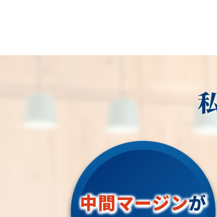
中間マージン
が