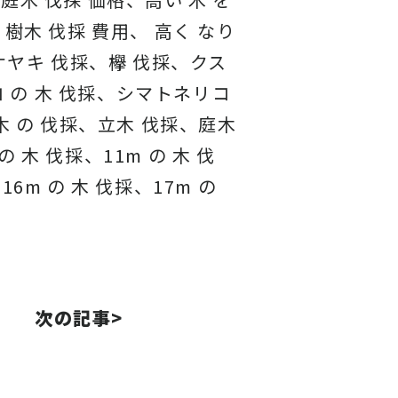
、樹木 伐採 費用、 高く なり
、ケヤキ 伐採、欅 伐採、クス
 の 木 伐採、シマトネリコ
 木 の 伐採、立木 伐採、庭木
 木 伐採、11m の 木 伐
16m の 木 伐採、17m の
次の記事>