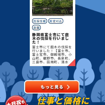
伐採伐根
剪定刈込
造園
静岡県富士市にて庭
木の伐採を行いまし
た！
富士市にて庭木の伐採を
行いました！【富士市、
富士宮市、御殿場市、小
山町、裾野市、長泉町、
三島市、函南町、清水
町、沼津市、熱海市、伊
豆の国市、伊豆市、伊東
市、東伊豆町、西伊豆
町、河津町、松崎町、下
田市、
仕事と価格に