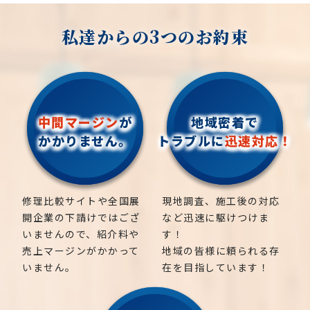
私達からの3つのお約束
中間マージン
が
地域密着で
かかりません。
トラブルに
迅速対応！
修理比較サイトや全国展
現地調査、施工後の対応
開企業の下請けではござ
など迅速に駆けつけま
いませんので、紹介料や
す！
売上マージンがかかって
地域の皆様に頼られる存
いません。
在を目指しています！