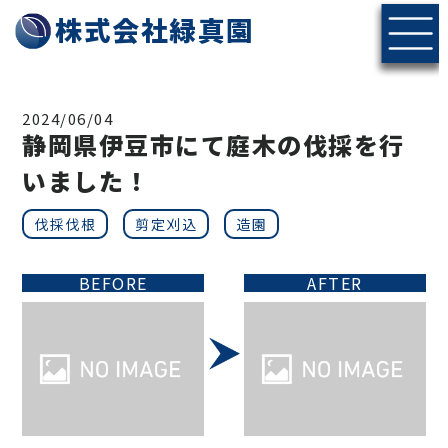
株式会社緑真園
2024/06/04
静岡県伊豆市にて庭木の伐採を行
いました！
伐採伐根
剪定刈込
造園
BEFORE
AFTER