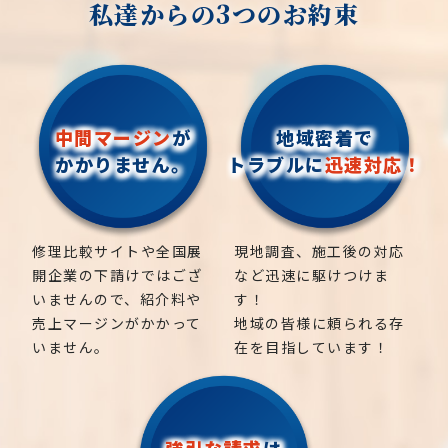
私達からの3つのお約束
中間マージン
が
地域密着で
かかりません。
トラブルに
迅速対応！
修理比較サイトや全国展
現地調査、施工後の対応
開企業の下請けではござ
など迅速に駆けつけま
いませんので、紹介料や
す！
売上マージンがかかって
地域の皆様に頼られる存
いません。
在を目指しています！
強引な請求
は