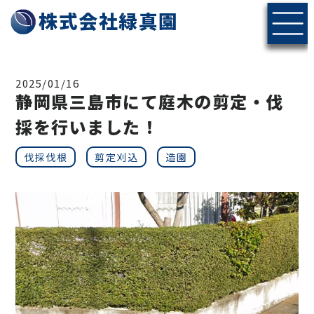
株式会社緑真園
2025/01/16
静岡県三島市にて庭木の剪定・伐
採を行いました！
伐採伐根
剪定刈込
造園