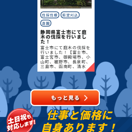
伐採伐根
剪定刈込
造園
静岡県富士市にて庭
木の伐採を行いまし
た！
富士市にて庭木の伐採を
行いました！【富士市、
富士宮市、御殿場市、小
山町、裾野市、長泉町、
三島市、函南町、清水
町、沼津市、熱海市、伊
豆の国市、伊豆市、伊東
市、東伊豆町、西伊豆
町、河津町、松崎町、下
田市、
仕事と価格に
自身あります！