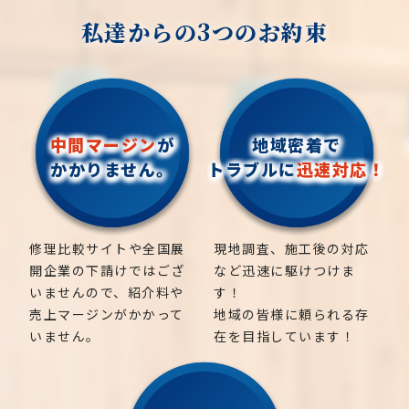
私達からの3つのお約束
中間マージン
が
地域密着で
かかりません。
トラブルに
迅速対応！
修理比較サイトや全国展
現地調査、施工後の対応
開企業の下請けではござ
など迅速に駆けつけま
いませんので、紹介料や
す！
売上マージンがかかって
地域の皆様に頼られる存
いません。
在を目指しています！