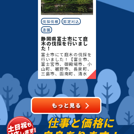
伐採伐根
剪定刈込
造園
静岡県富士市にて庭
木の伐採を行いまし
た！
富士市にて庭木の伐採を
行いました！【富士市、
富士宮市、御殿場市、小
山町、裾野市、長泉町、
三島市、函南町、清水
町、沼津市、熱海市、伊
豆の国市、伊豆市、伊東
市、東伊豆町、西伊豆
町、河津町、松崎町、下
田市、
仕事と価格に