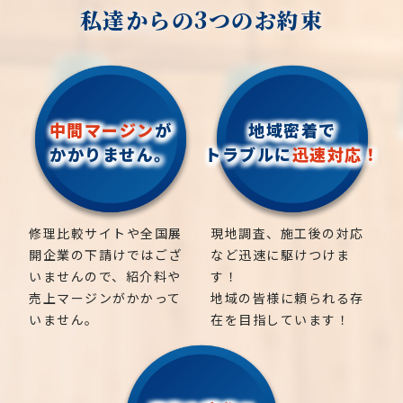
私達からの3つのお約束
中間マージン
が
地域密着で
かかりません。
トラブルに
迅速対応！
修理比較サイトや全国展
現地調査、施工後の対応
開企業の下請けではござ
など迅速に駆けつけま
いませんので、紹介料や
す！
売上マージンがかかって
地域の皆様に頼られる存
いません。
在を目指しています！