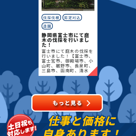
伐採伐根
剪定刈込
造園
静岡県富士市にて庭
木の伐採を行いまし
た！
富士市にて庭木の伐採を
行いました！【富士市、
富士宮市、御殿場市、小
山町、裾野市、長泉町、
三島市、函南町、清水
町、沼津市、熱海市、伊
豆の国市、伊豆市、伊東
市、東伊豆町、西伊豆
町、河津町、松崎町、下
田市、
仕事と価格に
自身あります！