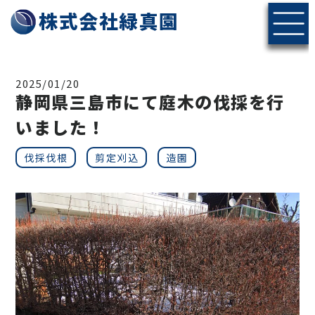
株式会社緑真園
2025/01/20
静岡県三島市にて庭木の伐採を行
いました！
伐採伐根
剪定刈込
造園