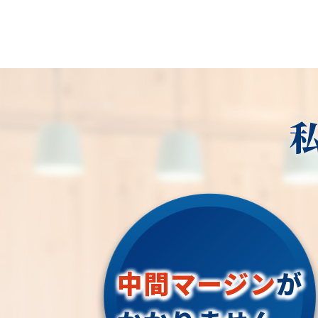
中間マージン
が