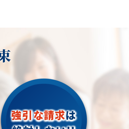
束
強引な請求
は